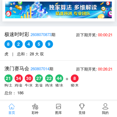
极速时时彩
2608070873
期
距下期开奖:
00:00:21
8
2
4
5
9
虎
|
总和：
28
大
双
澳门赛马会
260807014
期
距下期开奖:
00:26:21
21
34
30
27
22
44
8
狗/土
鸡/金
牛/水
龙/金
鸡/水
猪/水
猪/木
总分：
186
澳门六合彩
2026218
期
距下期开奖:
07:01:21
首页
彩种
图库
竞猜
我的