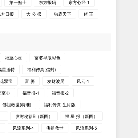
第一贴士
东方报码
东方心经-1
东方日报
大 公 报
独霸天下
赌 王
福至心灵
富婆早版彩色
福星送特
福利传真(信封)
莲花双宝
富 婆
发财波局
风云-1
福至心
福音报-1
福音报-2
佛祖救世(特准)
福利传真-生肖版
）
发财秘籍B（新图）
福 星 报（新图）
3
风流系列-4
佛祖救世
风流系列-5