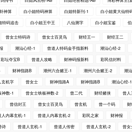
白鸽传书
白姐风云榜-AB
白姐绝密精选-AB
博彩神算王(
卦神算
白小姐特码神算
白姐特新刊-1
白小姐黄大仙特
姐特码追击
白小姐王中王
八仙测字
白小姐宝鉴
伯
曾女士特码诗
曾女士百灵鸟
财经王一
财经王二
报
潮汕心经-1
曾道人特码金手指新料
潮汕心经-2
彩坛夺宝B
曾道人攻略
财神码报新料
彩民信封料
料
财神指路B
潮州六合赌王-1
潮州六合赌王-2
潮汕
人玄机字
曾女士
财神指路A
财神指路B
潮汕心经-
神数-1
曾女士铁板神数-2
曾二代
财经赌侠
曾人
曾信封王
曾女士百灵鸟
曾玄机
曾一个码
财
道人内幕玄机-1
曾道人内幕玄机-2
彩民之家
财神报
特诗
曾道人玄机-1
曾道人传密
曾道人玄机-2
曾女