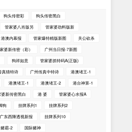
狗头传密彩
狗头传密黑白
管家婆八肖版另
管家婆劲料版新
港澳内幕报
管家爆特精版新图
关公砍杀
家婆新传密（彩）
广州当日报-7新图
)
狗祥如意
管家婆抓特码A(正版)
传真猜特诗
广州传真中特诗
港澳堵王-1
港澳堵王-1
港澳堵王-2
港台神算-1
家婆新传密黑白
港 婆
管家婆心水报A
脚狗
挂牌系列1
挂牌系列2
广东西陲透视新报
挂牌系列10
赌霸-2
国际赌神