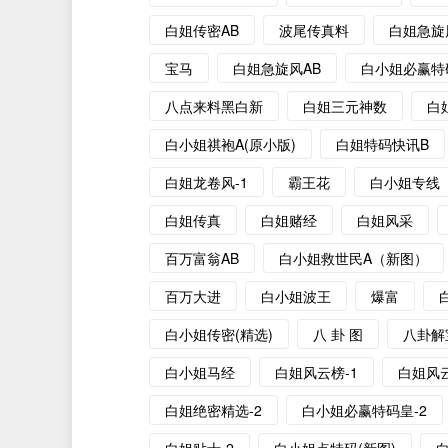
白姐传密AB
波尾传真料
白姐急旋
宝马
白姐急旋风AB
白小姐必赢特
八点来料黑白新
白姐三元神数
白
白小姐祺袍A(原小版)
白姐特码快讯B
白姐龙卷风-1
霸王花
白小姐专线
白姐传真
白姐赌经
白姐风采
百万富翁AB
白小姐救世民A（新图）
百万大进
白小姐波王
爆富
白小姐传密(精选)
八 卦 图
八卦解
白小姐马经
白姐风云榜-1
白姐风云
白姐绝密精选-2
白小姐必赢特码皇-2