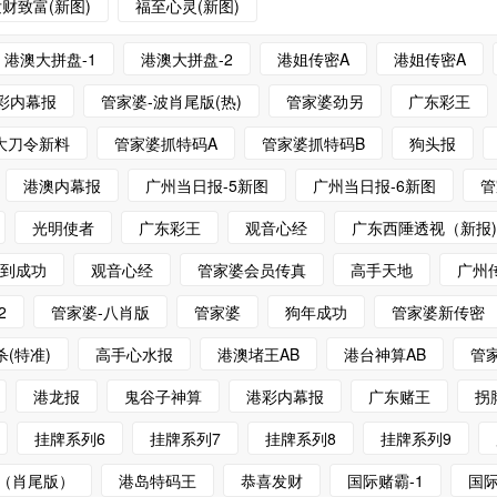
财致富(新图)
福至心灵(新图)
港澳大拼盘-1
港澳大拼盘-2
港姐传密A
港姐传密A
彩内幕报
管家婆-波肖尾版(热)
管家婆劲另
广东彩王
大刀令新料
管家婆抓特码A
管家婆抓特码B
狗头报
港澳内幕报
广州当日报-5新图
广州当日报-6新图
管
光明使者
广东彩王
观音心经
广东西陲透视（新报
狗到成功
观音心经
管家婆会员传真
高手天地
广州
2
管家婆-八肖版
管家婆
狗年成功
管家婆新传密
(特准)
高手心水报
港澳堵王AB
港台神算AB
管
港龙报
鬼谷子神算
港彩内幕报
广东赌王
拐
挂牌系列6
挂牌系列7
挂牌系列8
挂牌系列9
（肖尾版）
港岛特码王
恭喜发财
国际赌霸-1
国际