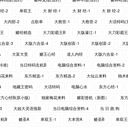
经-2
单双王
大 财 经-1
大 财 经-1
大 财 经-2
大内部-2
点歌单
大救世-1
大救世-2
大话特码(
赌王
赌经精选
大刀彩霸王B
大版濠江-1
大刀彩霸王
合皇-3
大版六合皇-4
大版创富-1
大版创富-2
大
A
大富大贵
赌王心经
道人内经
大版六合皇-1
特准)
当日特码玄机B
电脑综合资料-1
电脑综合资料-2
梅花来料
东方精选-1
东方精选-2
大仙云来料
独木
4
地藏王密码
大话特码
电脑心水
东方心经-1
方心经B(原小版)
独家梅花来料
赌彩曾机（新图）
东
3
大姐大灵语报新
当日电脑综合资料-4
当 日 跑 狗
机B
赌圣A
单双王-1
大本营A
赌圣B
单双王