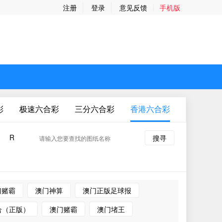
注册
登录
意见反馈
手机版
彩
极速六合彩
三分六合彩
香港六合彩
新澳门六
R
搜寻
门赌霸
澳门神算
澳门正版足球报
合（正版）
澳门赌霸
澳门堵王