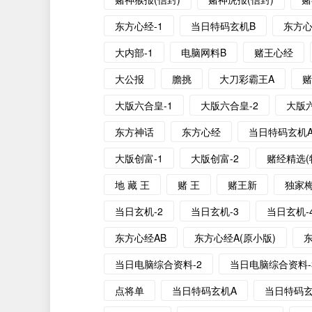
东方心经-1
当日特码玄机B
东方心
大内部-1
电脑网料B
赌王心经
大公报
膽挑
大刀彩霸王A
大版六合皇-1
大版六合皇-2
大版六
东方神话
东方心经
当日特码玄机
大版创富-1
大版创富-2
赌经精选(
地 藏 王
赌 王
赌王新
独家
当日玄机-2
当日玄机-3
当日玄机-
东方心经AB
东方心经A(原小版)
东
当日电脑综合资料-2
当日电脑综合资料-
点将单
当日特码玄机A
当日特码玄