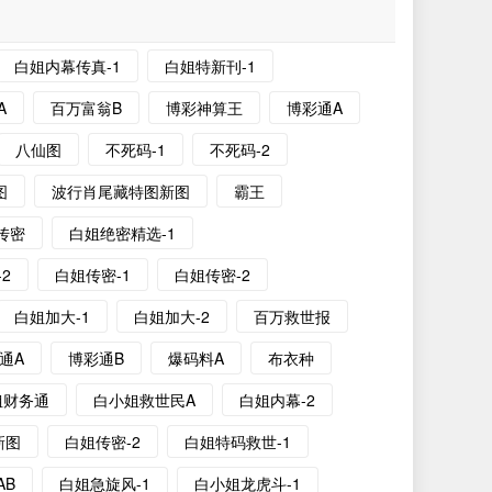
白姐内幕传真-1
白姐特新刊-1
A
百万富翁B
博彩神算王
博彩通A
八仙图
不死码-1
不死码-2
图
波行肖尾藏特图新图
霸王
传密
白姐绝密精选-1
2
白姐传密-1
白姐传密-2
白姐加大-1
白姐加大-2
百万救世报
通A
博彩通B
爆码料A
布衣种
姐财务通
白小姐救世民A
白姐内幕-2
新图
白姐传密-2
白姐特码救世-1
AB
白姐急旋风-1
白小姐龙虎斗-1