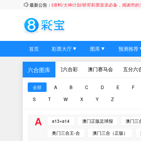
彩宝”超清彩图/最稳资料/大神计划/研究彩票首选必备，感谢您的支持与厚爱~易
最新公告：
首页
彩票大厅
图库
预测推荐
澳门六合彩
澳门赛马会
五分六
六合图库
全部
A
B
C
D
E
F
S
T
W
X
Y
Z
A
a13+a14
澳门正版足球报
澳门三
奥门三合王-合
澳门三合（正版）