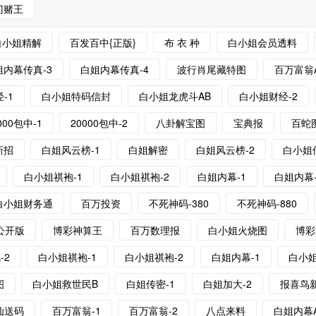
门赌王
白小姐精解
百发百中{正版}
布 衣 种
白小姐会员透料
姐内幕传真-3
白姐内幕传真-4
波行肖尾藏特图
百万富翁
-1
白小姐特码信封
白小姐龙虎斗AB
白小姐财经-2
000包中-1
20000包中-2
八卦解宝图
宝典报
百蛇
新招
白姐风云榜-1
白姐解密
白姐风云榜-2
白小姐
白小姐祺袍-1
白小姐祺袍-2
白姐内幕-1
白姐内幕-
白小姐财务通
百万投资
不死神码-380
不死神码-880
公开版
博彩神算王
百万数理报
白小姐火烧图
博彩
-2
白小姐祺袍-1
白小姐祺袍-2
白姐内幕-1
白小
图
白小姐救世民B
白姐传密-1
白姐加大-2
报喜鸟
仙送码
百万富翁-1
百万富翁-2
八点来料
白姐内幕