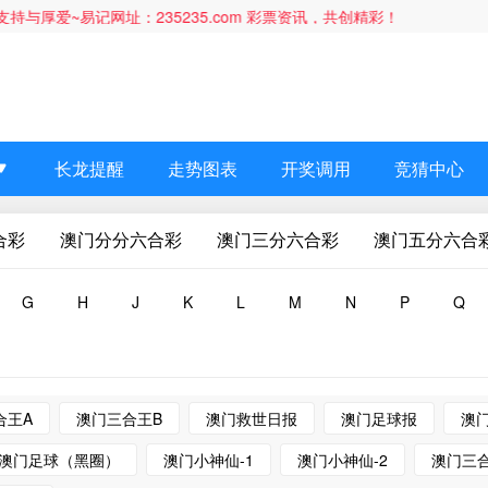
记网址：235235.com 彩票资讯，共创精彩！
长龙提醒
走势图表
开奖调用
竞猜中心
合彩
澳门分分六合彩
澳门三分六合彩
澳门五分六合
G
H
J
K
L
M
N
P
Q
合王A
澳门三合王B
澳门救世日报
澳门足球报
澳
澳门足球（黑圈）
澳门小神仙-1
澳门小神仙-2
澳门三