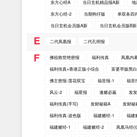
东方心经A
当日玄机精品报A新
地
东方心经-2
当期狗仔版
单双各四
当日玄机会员版A新
当日玄机会员版B新
E
二代凤凰报
二代孔明报
F
佛祖救世绝密报
福利传真
凤凰内
福利传真+香港正版小综合
富婆早版黑
佛主密报-莲花双宝
福音报-1
福音报
风云-2
福星报
逢赌必羸
发
福利传真(手写)
发财秘籍A
发财秘
福利传真-波色版
福建赌经-1
福建
福建赌经-1
福建赌经-2
凤凰马经(