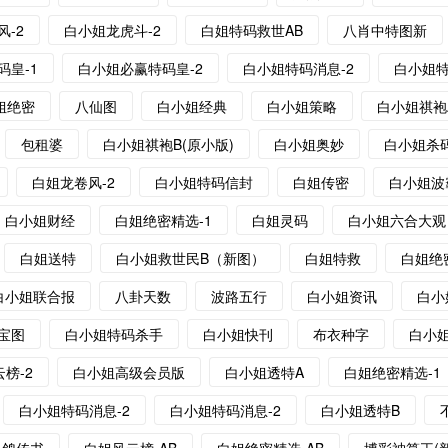
风-2
白小姐龙虎斗-2
白姐特码救世AB
八肖中特图新
码皇-1
白小姐必赢特码皇-2
白小姐特码消息-2
白小姐特
姐绝密
八仙图
白小姐经典
白小姐策略
白小姐祺袍
包租婆
白小姐祺袍B(原小版)
白小姐奥妙
白小姐杀
白姐龙卷风-2
白小姐特码信封
白姐传密
白小姐波
白小姐财经
白姐绝密精选-1
白姐灵码
白小姐六合大观
白姐送特
白小姐救世民B（新图）
白姐特救
白姐绝
白小姐联合报
八卦天数
波路五行
白小姐资讯
白小
宝图
白小姐特码杀手
白小姐快刊
布衣种字
白小
榜-2
白小姐高级会员版
白小姐透特A
白姐绝密精选-1
白小姐特码消息-2
白小姐特码消息-2
白小姐透特B