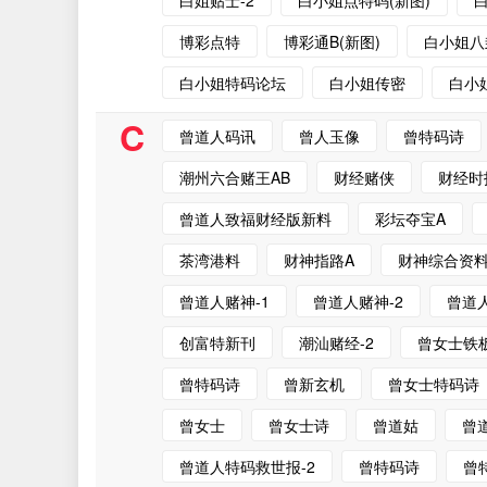
白姐贴士-2
白小姐点特码(新图)
博彩点特
博彩通B(新图)
白小姐八
白小姐特码论坛
白小姐传密
白小
C
曾道人码讯
曾人玉像
曾特码诗
潮州六合赌王AB
财经赌侠
财经时
曾道人致福财经版新料
彩坛夺宝A
茶湾港料
财神指路A
财神综合资
曾道人赌神-1
曾道人赌神-2
曾道
创富特新刊
潮汕赌经-2
曾女士铁板
曾特码诗
曾新玄机
曾女士特码诗
曾女士
曾女士诗
曾道姑
曾
曾道人特码救世报-2
曾特码诗
曾