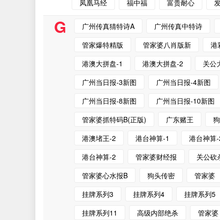
凤凰马经
福中福
富贵耐心
发
G
广州传真猜特诗A
广州传真中特诗
管家爆特精版
管家婆八肖版新
港
港澳大拼盘-1
港澳大拼盘-2
关公
广州当日报-3新图
广州当日报-4新图
广州当日报-8新图
广州当日报-10新图
管家婆抓特码B(正版)
广东赌王
港澳堵王-2
港台神算-1
港台神算-
港台神算-2
管家婆财经报
关公砍杀
管家婆心水报B
狗头传密
管家婆
挂牌系列3
挂牌系列4
挂牌系列5
挂牌系列11
高级内部绝杀
管家婆