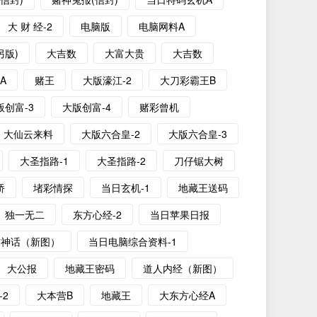
大 财 经-2
电脑版
电脑网料A
另版)
大吉数
大富大贵
大吉数
A
赌王
大版濠江-2
大刀彩霸王B
版创富-3
大版创富-4
赌彩曾机
大仙云来料
大版六合皇-2
大版六合皇-3
大圣指路-1
大圣指路-2
刀仔锯大树
桥
堵彩情探
当日玄机-1
地藏王送码
独一无二
东方心经-2
当日苹果日报
方神话（新图）
当日电脑综合资料-1
大公报
地藏王密码
道人内经（新图）
-2
大本营B
地藏王
大东方心经A