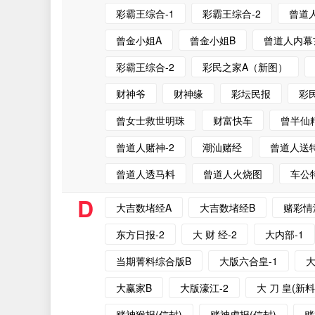
彩霸王综合-1
彩霸王综合-2
曾道
曾金小姐A
曾金小姐B
曾道人内幕
彩霸王综合-2
彩民之家A（新图）
财神爷
财神缘
彩坛民报
彩
曾女士救世明珠
财富快车
曾半仙精
曾道人赌神-2
潮汕赌经
曾道人送特
曾道人透马料
曾道人火烧图
车公
D
大吉数堵经A
大吉数堵经B
赌彩情
东方日报-2
大 财 经-2
大内部-1
当期菁料综合版B
大版六合皇-1
大
大赢家B
大版濠江-2
大 刀 皇(新料
赌神猴报(信封)
赌神虎报(信封)
赌