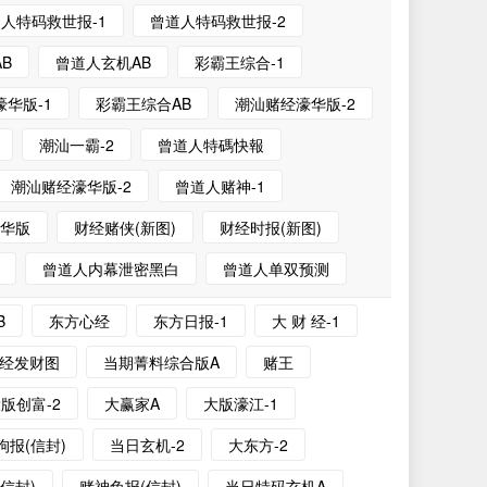
人特码救世报-1
曾道人特码救世报-2
B
曾道人玄机AB
彩霸王综合-1
华版-1
彩霸王综合AB
潮汕赌经濠华版-2
潮汕一霸-2
曾道人特碼快報
潮汕赌经濠华版-2
曾道人赌神-1
精华版
财经赌侠(新图)
财经时报(新图)
曾道人内幕泄密黑白
曾道人单双预测
B
东方心经
东方日报-1
大 财 经-1
经发财图
当期菁料综合版A
赌王
版创富-2
大赢家A
大版濠江-1
狗报(信封)
当日玄机-2
大东方-2
信封)
赌神兔报(信封)
当日特码玄机A