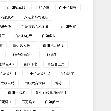
白小姐冠军版
白姐绝密
白小姐特刊
码消息-2
八点来料彩色新
AB合版
百蛇特码玄机图新
白小姐财富
码王
白小姐心经
白姐救世
霸
白姐风云榜-1
白姐风云榜-2
白姐绝密精选-2
白姐裙子
密精选AB
百鸽传书
白姐金三角
姐龙虎斗-1
白小姐龙虎斗-2
八仙测字
姐太极点特
白姐六合宝典
博彩王
白姐一点通
白小姐必赢特码皇-1
不死码-1
不死码-2
白姐贴士-1