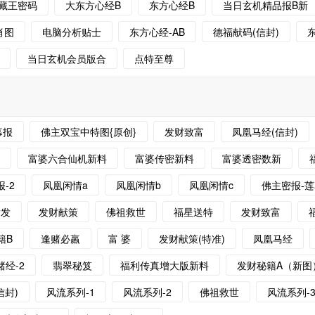
藏王密码
大东方心经B
东方心经B
当日玄机精品报B新
肖图
电脑分析贴士
东方心经-AB
德福献码(信封)
当日玄机会员版合
点特至尊
幕报
佛主双宝中特图{原创}
发财致富
凤凰马经(信封)
白
富婆六合仙机新料
富婆传密新料
富婆透密数新
-2
凤凰闲情a
凤凰闲情b
凤凰闲情c
佛主密报-
发发
发财献策
佛祖救世
福星送特
发财致富
籍B
逢赌必羸
富 婆
发财献策(特准)
凤凰马经
赌经-2
翡翠秘笈
福利传真增大版新料
发财秘籍A（新图
信封)
风流系列-1
风流系列-2
佛祖救世
风流系列-