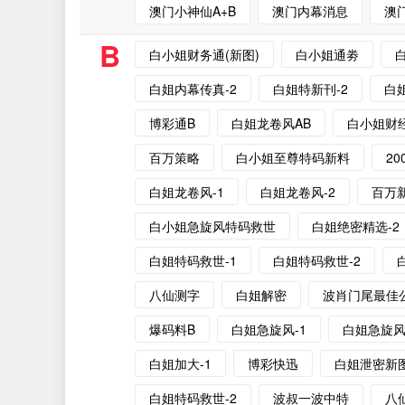
澳门小神仙A+B
澳门内幕消息
澳
B
白小姐财务通(新图)
白小姐通劵
白姐内幕传真-2
白姐特新刊-2
白
博彩通B
白姐龙卷风AB
白小姐财经
百万策略
白小姐至尊特码新料
20
白姐龙卷风-1
白姐龙卷风-2
百万
白小姐急旋风特码救世
白姐绝密精选-2
白姐特码救世-1
白姐特码救世-2
八仙测字
白姐解密
波肖门尾最佳
爆码料B
白姐急旋风-1
白姐急旋风
白姐加大-1
博彩快迅
白姐泄密新
白姐特码救世-2
波叔一波中特
八