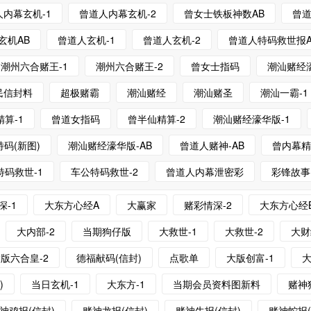
人内幕玄机-1
曾道人内幕玄机-2
曾女士铁板神数AB
曾道
玄机AB
曾道人玄机-1
曾道人玄机-2
曾道人特码救世报A
潮州六合赌王-1
潮州六合赌王-2
曾女士指码
潮汕赌经濠
民信封料
超极赌霸
潮汕赌经
潮汕赌圣
潮汕一霸-1
算-1
曾道女指码
曾半仙精算-2
潮汕赌经濠华版-1
码(新图)
潮汕赌经濠华版-AB
曾道人赌神-AB
曾内幕
特码救世-1
车公特码救世-2
曾道人内幕泄密彩
彩锋故事
深-1
大东方心经A
大赢家
赌彩情深-2
大东方心经
大内部-2
当期狗仔版
大救世-1
大救世-2
大财
版六合皇-2
德福献码(信封)
点歌单
大版创富-1
大
)
当日玄机-1
大东方-1
当期会员资料图新料
赌神
神鸡报(信封)
赌神龙报(信封)
赌神牛报(信封)
赌神蛇报(