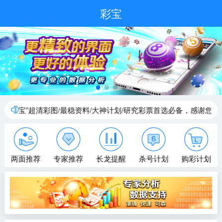
彩宝
“彩宝”超清彩图/最稳资料/大神计划/研究彩票首选必备，感谢您的支持
两面推荐
专家推荐
长龙提醒
杀号计划
购彩计划