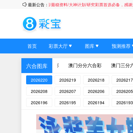
“彩宝”超清彩图/最稳资料/大神计划/研究彩票首选必备，感谢您的支持
最新公告：
首页
彩票大厅
图库
预测推荐
澳门赛马会
五分六合彩
澳门分分六合彩
澳门三分
六合图库
2026220
2026219
2026218
2026217
2026208
2026207
2026206
2026205
2026196
2026195
2026194
2026193