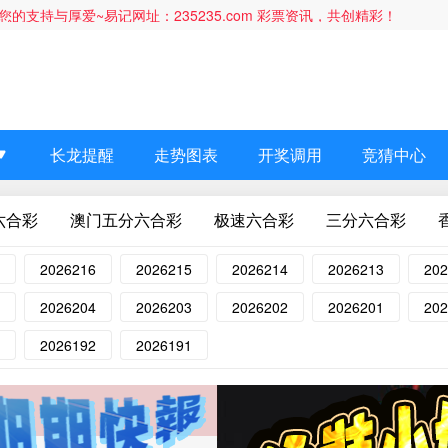
与厚爱~易记网址：235235.com 彩票资讯，共创精彩！
长龙提醒
走势图表
开奖调用
竞猜中心
六合彩
澳门五分六合彩
极速六合彩
三分六合彩
2026216
2026215
2026214
2026213
202
2026204
2026203
2026202
2026201
202
2026192
2026191